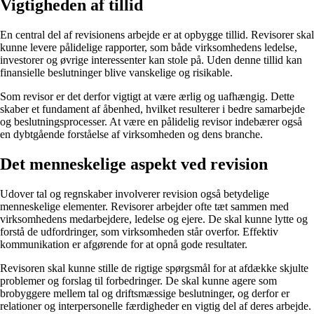
Vigtigheden af tillid
En central del af revisionens arbejde er at opbygge tillid. Revisorer skal
kunne levere pålidelige rapporter, som både virksomhedens ledelse,
investorer og øvrige interessenter kan stole på. Uden denne tillid kan
finansielle beslutninger blive vanskelige og risikable.
Som revisor er det derfor vigtigt at være ærlig og uafhængig. Dette
skaber et fundament af åbenhed, hvilket resulterer i bedre samarbejde
og beslutningsprocesser. At være en pålidelig revisor indebærer også
en dybtgående forståelse af virksomheden og dens branche.
Det menneskelige aspekt ved revision
Udover tal og regnskaber involverer revision også betydelige
menneskelige elementer. Revisorer arbejder ofte tæt sammen med
virksomhedens medarbejdere, ledelse og ejere. De skal kunne lytte og
forstå de udfordringer, som virksomheden står overfor. Effektiv
kommunikation er afgørende for at opnå gode resultater.
Revisoren skal kunne stille de rigtige spørgsmål for at afdække skjulte
problemer og forslag til forbedringer. De skal kunne agere som
brobyggere mellem tal og driftsmæssige beslutninger, og derfor er
relationer og interpersonelle færdigheder en vigtig del af deres arbejde.