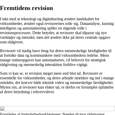
Fremtidens revision
I takt med at teknologi og digitalisering ændrer landskabet for
virksomheder, ændrer også revisorernes rolle sig. Dataanalyse, kunstig
intelligens og automatisering spiller en stigende rolle i
revisionsprocessen. Dette betyder, at revisorer skal tilpasse sig nye
værktøjer og metoder, men det ændrer ikke på deres centrale opgave
som rådgivere.
Revisorer vil stadig have brug for deres menneskelige færdigheder til
at fortolke data og kommunikere med virksomhedens ledelse. Mens
mange rutineopgaver kan automatiseres, vil behovet for strategisk
rådgivning og menneskelig interaktion forblive vigtigt.
Som vi kan se, er revision meget mere end blot tal. Revisorer er
essentielle for virksomheder, og deres arbejde strækker sig ind i mange
områder, der kræver både teknisk viden og menneskelige færdigheder.
Myten om, at revisorer kun elsker tal, er derfor en forsimplet opfattelse
af deres betydning i erhvervslivet.
Forståelse af fortrolighedserklæringer: Nøglen til tryg rådgivning