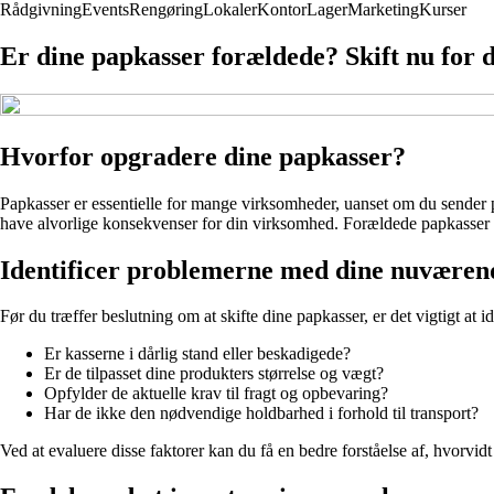
Rådgivning
Events
Rengøring
Lokaler
Kontor
Lager
Marketing
Kurser
Er dine papkasser forældede? Skift nu for 
Hvorfor opgradere dine papkasser?
Papkasser er essentielle for mange virksomheder, uanset om du sender pro
have alvorlige konsekvenser for din virksomhed. Forældede papkasser kan
Identificer problemerne med dine nuværen
Før du træffer beslutning om at skifte dine papkasser, er det vigtigt at
Er kasserne i dårlig stand eller beskadigede?
Er de tilpasset dine produkters størrelse og vægt?
Opfylder de aktuelle krav til fragt og opbevaring?
Har de ikke den nødvendige holdbarhed i forhold til transport?
Ved at evaluere disse faktorer kan du få en bedre forståelse af, hvorvidt d