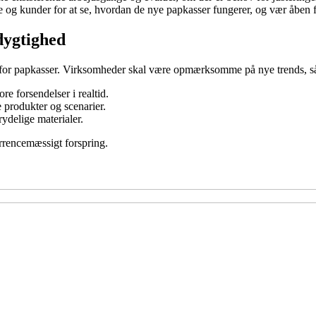
 og kunder for at se, hvordan de nye papkasser fungerer, og vær åben 
dygtighed
e for papkasser. Virksomheder skal være opmærksomme på nye trends, 
e forsendelser i realtid.
e produkter og scenarier.
ydelige materialer.
rrencemæssigt forspring.