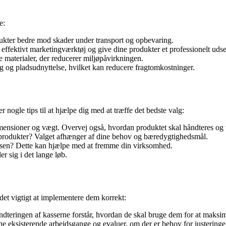
e:
ukter bedre mod skader under transport og opbevaring.
effektivt marketingværktøj og give dine produkter et professionelt uds
aterialer, der reducerer miljøpåvirkningen.
g og pladsudnyttelse, hvilket kan reducere fragtomkostninger.
 nogle tips til at hjælpe dig med at træffe det bedste valg:
dimensioner og vægt. Overvej også, hvordan produktet skal håndteres og 
produkter? Valget afhænger af dine behov og bæredygtighedsmål.
assen? Dette kan hjælpe med at fremme din virksomhed.
r sig i det lange løb.
 det vigtigt at implementere dem korrekt:
åndteringen af kasserne forstår, hvordan de skal bruge dem for at maksim
ne eksisterende arbejdsgange og evaluer, om der er behov for justeringe