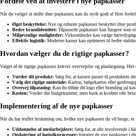
Fordele ved at investere i nye papkasser
Når du vælger at skifte dine papkasser, kan du nyde godt af flere fordel
Øget beskyttelse:
Nye og robuste papkasser beskytter dine prod
Bedre brandidentitet:
Tilpassede papkasser kan fungere som et 
Miljøvenlige muligheder:
Virksomheder kan vælge bæredygtige m
Effektiv logistik:
Moderne kasser kan optimeres til bedre stablin
Hvordan vælger du de rigtige papkasser?
Valget af de rigtige papkasser kræver overvejelse og planlægning. Her er
Vurder dit produkt:
Sørg for, at kassen passer til produktets 
Vælg det rigtige materiale:
Karton, bølgekarton eller genbrugs
Overvej tilpasning:
Kan du tilføje dit logo eller branding på k
Kosten:
Vurder din budgetramme, men husk at kvalitet ofte betale
Implementering af de nye papkasser
Når du har truffet beslutning om, hvilke nye papkasser du vil bruge, er
Uddannelse af medarbejdere:
Sørg for, at alle involverede i h
Opdatering af logistikprocesser:
Integrer de nye papkasser i di